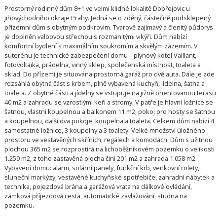
Prostorný rodinný dům 8+1 ve velmi klidné lokalitě Dobřejovic u
jihovýchodního okraje Prahy. Jedná se o zděný, částečně podsklepený
přízemní dům s obytným podkrovím. Tvarově zajímavý a členitý půdorys
je doplněn valbovou střechou s rozmanitými vikýři. Dům nabízí
komfortní bydlení s maximálním soukromím a skvělým zázemím. V
suterénu je technické zabezpečení domu – plynový kotel Vaillant,
fotovoltaika, prádelna, vinný sklep, společenská místnost, toaleta a
sklad. Do přízemí je situována prostorná garáž pro dvě auta. Dále je zde
rozsáhlá obytná část s krbem, plně vybavená kuchyň, jídelna, šatna a
toaleta. Z obytné části a jídelny se vstupuje na jižně orientovanou terasu
40 m2 a zahradu se vzrostlými keři a stromy. V patře je hlavní ložnice se
šatnou, vlastní koupelnou a balkonem 11 m2, pokoj pro hosty se šatnou
a koupelnou, další dva pokoje, koupelna a toaleta. Celkem dům nabízí 4
samostatné ložnice, 3 koupelny a 3 toalety. Velké množství úložného
prostoru ve vestavěných skříních, regálech a komodách. Dům s užitnou
plochou 365 m2 se rozprostírá na lichoběžníkovém pozemku o velikosti
1.259 m2, z toho zastavěná plocha činí 201 m2 a zahrada 1.058 m2.
Vybavení domu: alarm, solární panely, funkční krb, venkovní rolety,
sluneční markýzy, vestavěné kuchyňské spotřebiče, zahradní nábytek a
technika, pojezdová brána a garážová vrata na dálkové ovládání,
zámková příjezdová cesta, automatické zavlažování, studna na
pozemku.