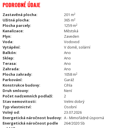
PODROBNÉ ÚDAJE
Zastavěná plocha:
201 m
2
Užitná plocha:
365 m
2
Plocha parcely:
1259 m
2
Kanalizace:
Městská
Plyn:
Zaveden
Voda:
Vodovod
Vytápění:
V domě, solární
Balkón:
Ano
Sklep:
Ano
Terasa:
Ano
Zahrada:
Ano
Plocha zahrady:
1058 m
2
Parkování:
Garáž
Konstrukce budovy:
Cihla
Druh smlouvy:
Není
Počet nadzemních podlaží:
2
Stav nemovitosti:
Velmi dobrý
Typ vlastnictví:
Osobní
Volný od:
23.07.2026
Energetická náročnost budovy:
A - Mimořádně úsporná
Energetická náročnost podle
264/2020 Sb