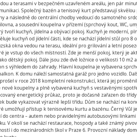
radou a terasami v bezpečném uzavřeném areálu, jen pár minu
unikaci. Společný bazén a tenisový kurt představují skvělou p
tny a následně do centrální chodby vedoucí do samotného srd
silovna, a sousední koupelna v přízemí (sprchový kout, WC, um
tvoří kuchyň, jídelna a obývací pokoj. Kuchyň je moderní, pl
luje kuchyň od jídelní části, kde se nachází jídelní stůl pro 8
couzská okna vedou na terasu, ideální pro grilování a letní po
eré je vstup do všech místností. Zde je menší pokoj, který je 
jako dětský pokoj. Dále jsou zde dvě ložnice o velikosti 10 m2 a
lkon s výhledem do zahrady. Hlavní koupelna je vybavena spr
alkon. K domu náleží samostatná garáž pro jedno vozidlo. Dal
rošel v roce 2018 kompletní rekonstrukcí, která jej proměni
ě nové koupelny a plně vybavená kuchyň s vestavěnými spotřeb
covaný energetický průkaz, proto je dočasně zařazen do tří
tek bude vykazovat výrazně lepší třídu. Dům se nachází na kon
é umožňují přístup k tenisovému kurtu a bazénu. Černý Vůl je 
 do centra – autem nebo pravidelnými autobusovými linkami ke 
ku. V okolí se nachází restaurace, hospody a také známý pivovar
ostí i do mezinárodních škol v Praze 6. Provozní náklady domu