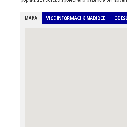
poplatků za údržbu společného bazénu a tenisovéh
MAPA
VÍCE INFORMACÍ K NABÍDCE
ODES