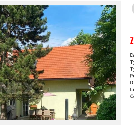
E
T
T
P
D
L
C