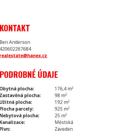
KONTAKT
Ben Anderson
420602267684
realestate@hanex.cz
PODROBNÉ ÚDAJE
Obytná plocha:
176,4 m
2
Zastavěná plocha:
98 m
2
Užitná plocha:
192 m
2
Plocha parcely:
925 m
2
Nebytová plocha:
25 m
2
Kanalizace:
Městská
Plyn:
Zaveden