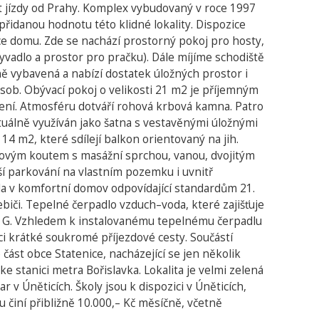
t jízdy od Prahy. Komplex vybudovaný v roce 1997
řidanou hodnotu této klidné lokality. Dispozice
ce domu. Zde se nachází prostorný pokoj pro hosty,
yvadlo a prostor pro pračku). Dále míjíme schodiště
ně vybavená a nabízí dostatek úložných prostor i
 osob. Obývací pokoj o velikosti 21 m2 je příjemným
sezení. Atmosféru dotváří rohová krbová kamna. Patro
aktuálně využíván jako šatna s vestavěnými úložnými
 14 m2, které sdílejí balkon orientovaný na jih.
chovým koutem s masážní sprchou, vanou, dvojitým
ší parkování na vlastním pozemku i uvnitř
la v komfortní domov odpovídající standardům 21.
iči. Tepelné čerpadlo vzduch–voda, které zajišťuje
dy G. Vzhledem k instalovanému tepelnému čerpadlu
ci krátké soukromé příjezdové cesty. Součástí
část obce Statenice, nacházející se jen několik
stanici metra Bořislavka. Lokalita je velmi zelená
 v Úněticích. Školy jsou k dispozici v Úněticích,
 činí přibližně 10.000,– Kč měsíčně, včetně