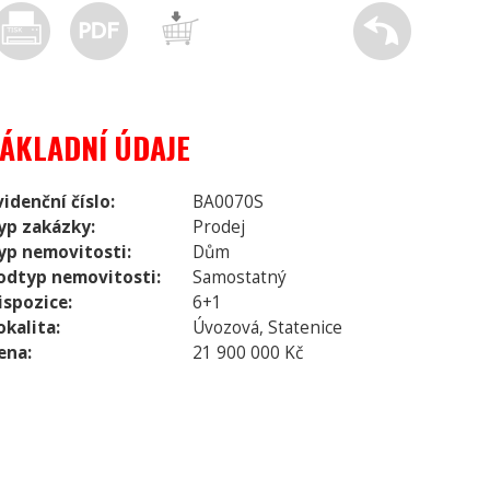
ZÁKLADNÍ ÚDAJE
videnční číslo:
BA0070S
yp zakázky:
Prodej
yp nemovitosti:
Dům
odtyp nemovitosti:
Samostatný
ispozice:
6+1
okalita:
Úvozová, Statenice
ena:
21 900 000 Kč