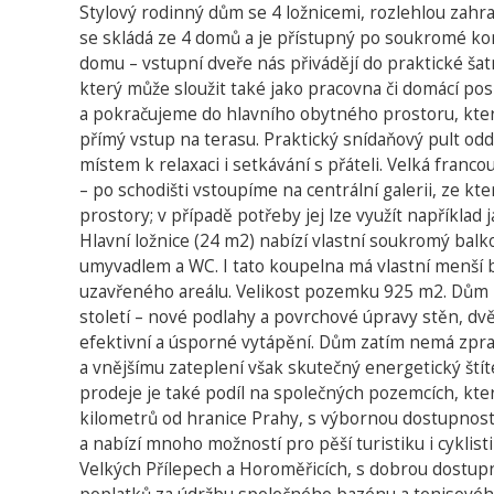
Stylový rodinný dům se 4 ložnicemi, rozlehlou zah
se skládá ze 4 domů a je přístupný po soukromé kom
domu – vstupní dveře nás přivádějí do praktické ša
který může sloužit také jako pracovna či domácí po
a pokračujeme do hlavního obytného prostoru, který 
přímý vstup na terasu. Praktický snídaňový pult oddě
místem k relaxaci i setkávání s přáteli. Velká fran
– po schodišti vstoupíme na centrální galerii, ze kt
prostory; v případě potřeby jej lze využít například 
Hlavní ložnice (24 m2) nabízí vlastní soukromý ba
umyvadlem a WC. I tato koupelna má vlastní menší b
uzavřeného areálu. Velikost pozemku 925 m2. Dům p
století – nové podlahy a povrchové úpravy stěn, dv
efektivní a úsporné vytápění. Dům zatím nemá zpra
a vnějšímu zateplení však skutečný energetický ští
prodeje je také podíl na společných pozemcích, kter
kilometrů od hranice Prahy, s výbornou dostupností
a nabízí mnoho možností pro pěší turistiku i cyklisti
Velkých Přílepech a Horoměřicích, s dobrou dostupn